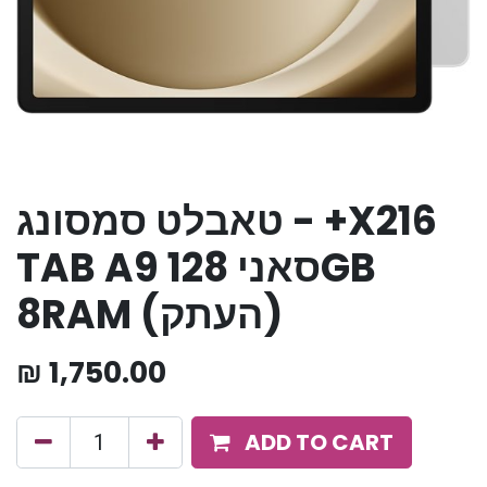
טאבלט סמסונג - +X216
TAB A9 סאני 128GB
8RAM (העתק)
₪
1,750.00
ADD TO CART